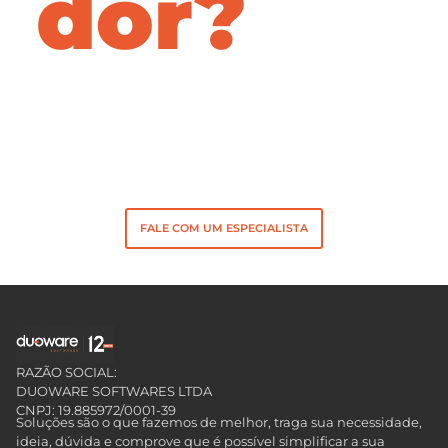
dor?
Fale com um dos nossos especialistas. Veja
como é simples encontrar uma solução para o
seu desafio.
FALE COM UM ESPECIALISTA
RAZÃO SOCIAL:
DUOWARE SOFTWARES LTDA
CNPJ: 19.885972/0001-39
Soluções são o que fazemos de melhor, traga sua necessidade,
ideia, dúvida e comprove que é possível simplificar a sua